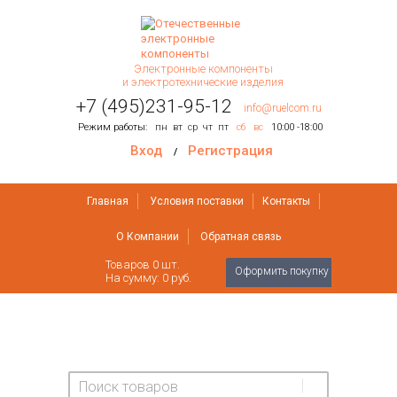
Электронные компоненты
и электротехнические изделия
+7 (495)231-95-12
info@ruelcom.ru
Режим работы:
пн
вт
ср
чт
пт
сб
вс
10:00 -18:00
Вход
Регистрация
/
Главная
Условия поставки
Контакты
О Компании
Обратная связь
Товаров
0
шт.
Оформить покупку
На сумму:
0 руб.