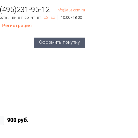
 (495)231-95-12
info@ruelcom.ru
боты:
пн
вт
ср
чт
пт
сб
вс
10:00 -18:00
Регистрация
ов
0
шт.
Оформить покупку
му:
0 руб.
900
руб.