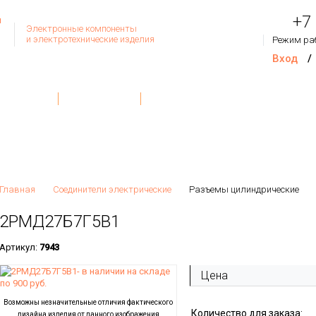
+7
Электронные компоненты
и электротехнические изделия
Режим ра
Вход
/
Товар
Контакты
О Компании
Обратная связь
На сум
Главная
Соединители электрические
Разъемы цилиндрические
2РМД27Б7Г5В1
Артикул:
7943
Цена
Возможны незначительные отличия фактического
Количество для заказа:
дизайна изделия от данного изображения