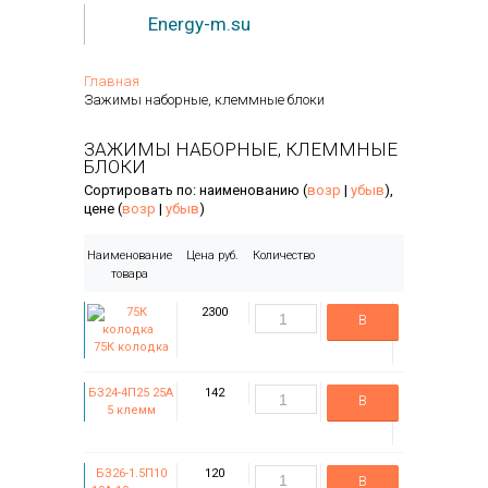
Energy-m.su
Главная
Зажимы наборные, клеммные блоки
ЗАЖИМЫ НАБОРНЫЕ, КЛЕММНЫЕ
БЛОКИ
Сортировать по: наименованию (
возр
|
убыв
),
цене (
возр
|
убыв
)
Наименование
Цена руб.
Количество
товара
2300
В
75К колодка
корзину
БЗ24-4П25 25А
142
В
5 клемм
корзину
БЗ26-1.5П10
120
В