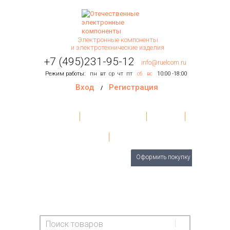
Электронные компоненты
и электротехнические изделия
+7 (495)231-95-12
info@ruelcom.ru
Режим работы:
пн
вт
ср
чт
пт
сб
вс
10:00 -18:00
Вход
Регистрация
/
Главная
Условия поставки
Контакты
О Компании
Обратная связь
Товаров
0
шт.
Оформить покупку
На сумму:
0 руб.