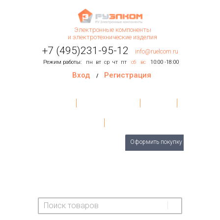
Электронные компоненты
и электротехнические изделия
+7 (495)231-95-12
info@ruelcom.ru
Режим работы:
пн
вт
ср
чт
пт
сб
вс
10:00 -18:00
Вход
Регистрация
/
Главная
Условия поставки
Контакты
О Компании
Обратная связь
Товаров
0
шт.
Оформить покупку
На сумму:
0 руб.