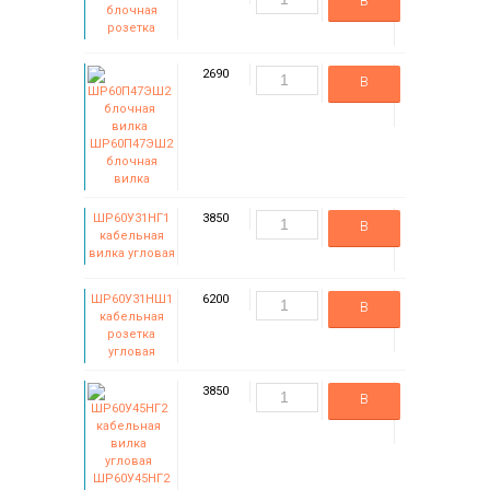
В
блочная
розетка
корзину
2690
В
корзину
ШР60П47ЭШ2
блочная
вилка
ШР60У31НГ1
3850
В
кабельная
вилка угловая
корзину
ШР60У31НШ1
6200
В
кабельная
розетка
корзину
угловая
3850
В
корзину
ШР60У45НГ2