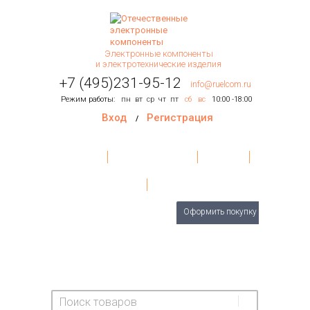
Электронные компоненты
и электротехнические изделия
+7 (495)231-95-12
info@ruelcom.ru
Режим работы:
пн
вт
ср
чт
пт
сб
вс
10:00 -18:00
Вход
Регистрация
/
Главная
Условия поставки
Контакты
О Компании
Обратная связь
Товаров
0
шт.
Оформить покупку
На сумму:
0 руб.