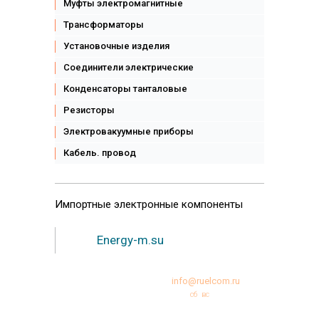
Муфты электромагнитные
Трансформаторы
Установочные изделия
Соединители электрические
Конденсаторы танталовые
Резисторы
Электровакуумные приборы
Кабель. провод
Импортные
электронные компоненты
Energy-m.su
+7 (495)231-95-12
info@ruelcom.ru
Режим работы:
пн
вт
ср
чт
пт
сб
вс
10:00 -18:00
© Copyright 2000-2026 РУЭЛКОМ