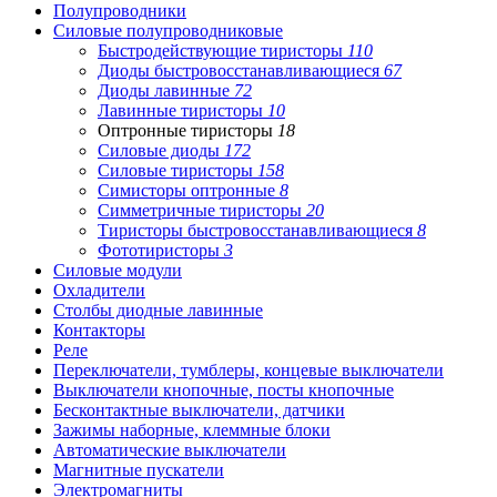
Полупроводники
Силовые полупроводниковые
Быстродействующие тиристоры
110
Диоды быстровосстанавливающиеся
67
Диоды лавинные
72
Лавинные тиристоры
10
Оптронные тиристоры
18
Силовые диоды
172
Силовые тиристоры
158
Симисторы оптронные
8
Симметричные тиристоры
20
Тиристоры быстровосстанавливающиеся
8
Фототиристоры
3
Силовые модули
Охладители
Столбы диодные лавинные
Контакторы
Реле
Переключатели, тумблеры, концевые выключатели
Выключатели кнопочные, посты кнопочные
Бесконтактные выключатели, датчики
Зажимы наборные, клеммные блоки
Автоматические выключатели
Магнитные пускатели
Электромагниты