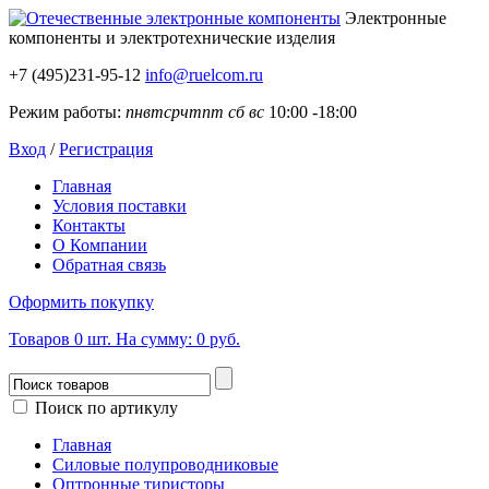
Электронные
компоненты
и электротехнические изделия
+7 (495)231-95-12
info@ruelcom.ru
Режим работы:
пн
вт
ср
чт
пт
сб
вс
10:00 -18:00
Вход
/
Регистрация
Главная
Условия поставки
Контакты
О Компании
Обратная связь
Оформить покупку
Товаров
0
шт.
На сумму:
0 руб.
Поиск по артикулу
Главная
Силовые полупроводниковые
Оптронные тиристоры