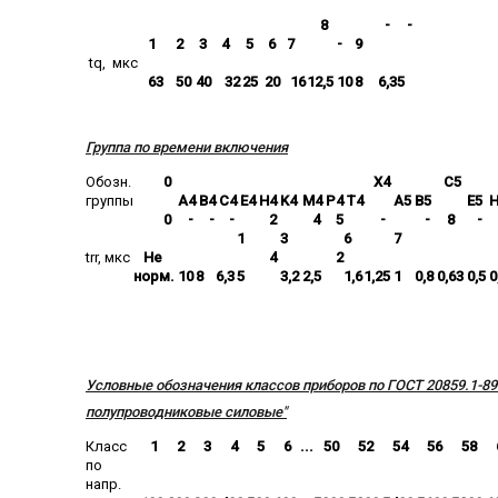
8
-
-
1
2
3
4
5
6
7
-
9
t
q
, мкс
63
50
40
32
25
20
16
12,5
10
8
6,3
5
Группа по времени включения
Обозн.
0
X4
C5
группы
A4
B4
C4
E4
H4
K4
M4
P4
T4
A5
B5
E5
H
0
-
-
-
2
4
5
-
-
8
-
1
3
6
7
t
rr
, мкс
Не
4
2
норм.
10
8
6,3
5
3,2
2,5
1,6
1,25
1
0,8
0,63
0,5
0
Условные обозначения классов приборов по ГОСТ 20859.1-8
полупроводниковые силовые"
Класс
1
2
3
4
5
6
...
50
52
54
56
58
по
напр.