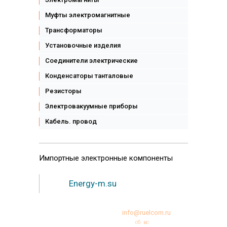
Муфты электромагнитные
Трансформаторы
Установочные изделия
Соединители электрические
Конденсаторы танталовые
Резисторы
Электровакуумные приборы
Кабель. провод
Импортные
электронные компоненты
Energy-m.su
+7 (495)231-95-12
info@ruelcom.ru
Режим работы:
пн
вт
ср
чт
пт
сб
вс
10:00 -18:00