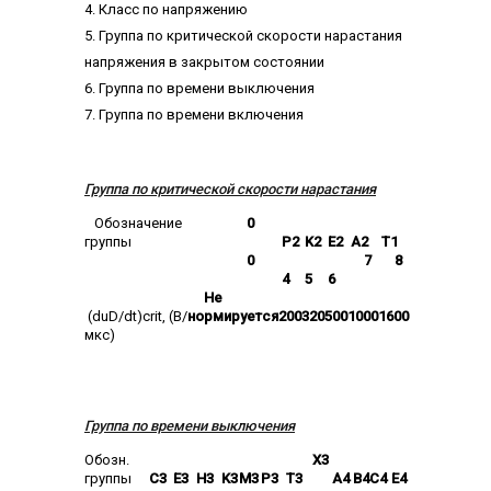
4. Класс по напряжению
5. Группа по критической скорости нарастания
напряжения в закрытом состоянии
6. Группа по времени выключения
7. Группа по времени включения
Группа по критической скорости нарастания
Обозначение
0
группы
P2
K2
E2
A2
T1
0
7
8
4
5
6
Не
(duD/dt)crit, (B/
нормируется
200
320
500
1000
1600
мкс)
Группа по времени выключения
Обозн.
X3
группы
C3
E3
H3
K3
M3
P3
T3
A4
B4
C4
E4