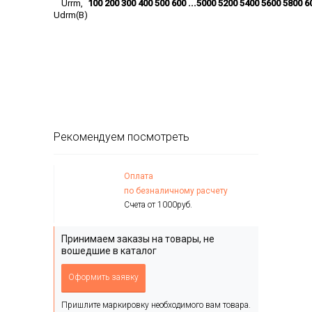
Urrm,
100
200
300
400
500
600
...
5000
5200
5400
5600
5800
6
Udrm(В)
Рекомендуем посмотреть
Оплата
по безналичному расчету
Счета от 1000руб.
Принимаем заказы на товары, не
вошедшие в каталог
Оформить заявку
Пришлите маркировку необходимого вам товара.