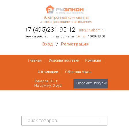
Электронные компоненты
и электротехнические изделия
+7 (495)231-95-12
info@ruelcom.ru
Режим работы:
пн
вт
ср
чт
пт
сб
вс
10:00 -18:00
Вход
Регистрация
/
Главная
Условия поставки
Контакты
О Компании
Обратная связь
Товаров
0
шт.
Оформить покупку
На сумму:
0 руб.