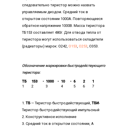
следовательно тиристор можно назвать
управляемым диодом. Средний ток в
открытом состоянии 1000А. Повторяющееся
обратное напряжение 1000В. Масса тиристора
ТБ153 составляет 480г. Для отвода тепла от
тиристора могут использоваться охладители
(радиаторы) марок: О242,
О153
,
О253
, О353.
Обозначение маркировки быстродействующего
тиристора:
ТБ
153
-
1000
-
10
-
6
2
1
1
2
3
4
5
6
7
1.
ТБ
— Тиристор быстродействующий,
ТБИ
-
Тиристор быстродействующий импульсный
2. Конструктивное исполнение
3. Средний ток в открытом состоянии, A