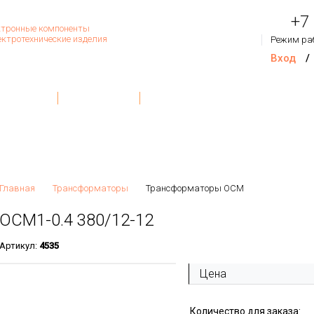
+7
тронные компоненты
ектротехнические изделия
Режим ра
Вход
/
Товар
Контакты
О Компании
Обратная связь
На сум
Главная
Трансформаторы
Трансформаторы ОСМ
ОСМ1-0.4 380/12-12
Артикул:
4535
Цена
Количество для заказа: