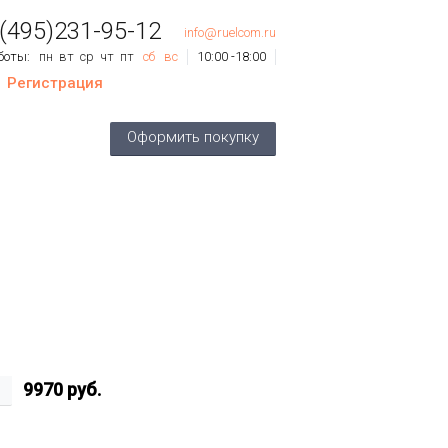
 (495)231-95-12
info@ruelcom.ru
боты:
пн
вт
ср
чт
пт
сб
вс
10:00 -18:00
Регистрация
ов
0
шт.
Оформить покупку
му:
0 руб.
9970
руб.