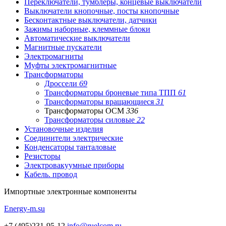
Переключатели, тумблеры, концевые выключатели
Выключатели кнопочные, посты кнопочные
Бесконтактные выключатели, датчики
Зажимы наборные, клеммные блоки
Автоматические выключатели
Магнитные пускатели
Электромагниты
Муфты электромагнитные
Трансформаторы
Дроссели
69
Трансформаторы броневые типа ТПП
61
Трансформаторы вращающиеся
31
Трансформаторы ОСМ
336
Трансформаторы силовые
22
Установочные изделия
Соединители электрические
Конденсаторы танталовые
Резисторы
Электровакуумные приборы
Кабель. провод
Импортные
электронные компоненты
Energy-m.su
+7 (495)231-95-12
info@ruelcom.ru