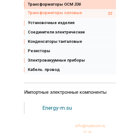
Трансформаторы ОСМ
336
Трансформаторы силовые
22
Установочные изделия
Соединители электрические
Конденсаторы танталовые
Резисторы
Электровакуумные приборы
Кабель. провод
Импортные
электронные компоненты
Energy-m.su
+7 (495)231-95-12
info@ruelcom.ru
Режим работы:
пн
вт
ср
чт
пт
сб
вс
10:00 -18:00
© Copyright 2000-2026 РУЭЛКОМ