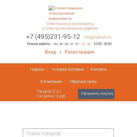
Электронные компоненты
и электротехнические изделия
+7 (495)231-95-12
info@ruelcom.ru
Режим работы:
пн
вт
ср
чт
пт
сб
вс
10:00 -18:00
Вход
Регистрация
/
Главная
Условия поставки
Контакты
О Компании
Обратная связь
Товаров
0
шт.
Оформить покупку
На сумму:
0 руб.