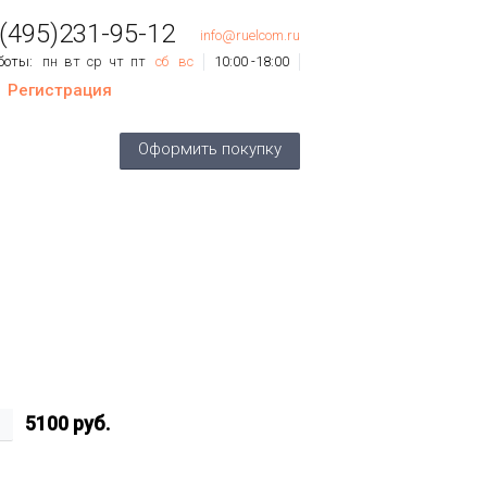
 (495)231-95-12
info@ruelcom.ru
боты:
пн
вт
ср
чт
пт
сб
вс
10:00 -18:00
Регистрация
ов
0
шт.
Оформить покупку
му:
0 руб.
5100
руб.