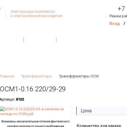
+7
Электронные компоненты
и электротехнические изделия
Режим ра
Вход
/
Товар
Контакты
О Компании
Обратная связь
На сум
Главная
Трансформаторы
Трансформаторы ОСМ
ОСМ1-0.16 220/29-29
Артикул:
8102
Цена
Возможны незначительные отличия фактического
Количество для заказа:
дизайна изделия от данного изображения