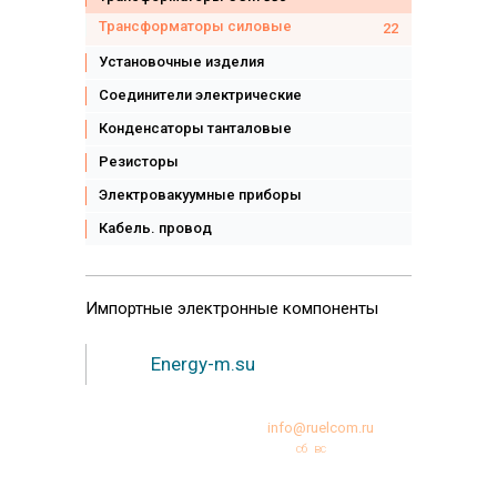
Трансформаторы силовые
22
Установочные изделия
Соединители электрические
Конденсаторы танталовые
Резисторы
Электровакуумные приборы
Кабель. провод
Импортные
электронные компоненты
Energy-m.su
+7 (495)231-95-12
info@ruelcom.ru
Режим работы:
пн
вт
ср
чт
пт
сб
вс
10:00 -18:00
© Copyright 2000-2026 РУЭЛКОМ