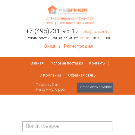
Электронные компоненты
и электротехнические изделия
+7 (495)231-95-12
info@ruelcom.ru
Режим работы:
пн
вт
ср
чт
пт
сб
вс
10:00 -18:00
Вход
Регистрация
/
Главная
Условия поставки
Контакты
О Компании
Обратная связь
Товаров
0
шт.
Оформить покупку
На сумму:
0 руб.