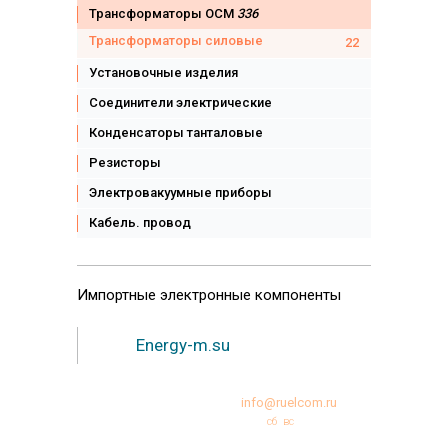
Трансформаторы ОСМ
336
Трансформаторы силовые
22
Установочные изделия
Соединители электрические
Конденсаторы танталовые
Резисторы
Электровакуумные приборы
Кабель. провод
Импортные
электронные компоненты
Energy-m.su
+7 (495)231-95-12
info@ruelcom.ru
Режим работы:
пн
вт
ср
чт
пт
сб
вс
10:00 -18:00
© Copyright 2000-2026 РУЭЛКОМ