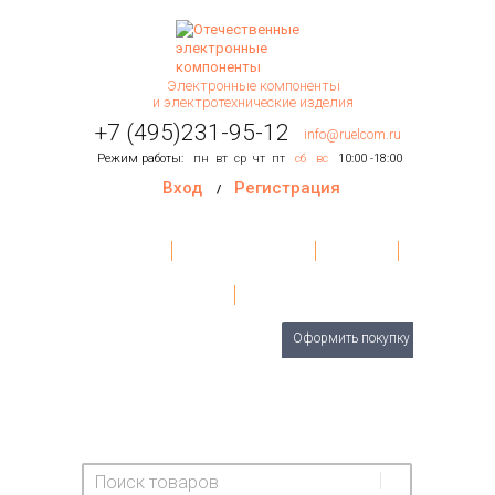
Электронные компоненты
и электротехнические изделия
+7 (495)231-95-12
info@ruelcom.ru
Режим работы:
пн
вт
ср
чт
пт
сб
вс
10:00 -18:00
Вход
Регистрация
/
Главная
Условия поставки
Контакты
О Компании
Обратная связь
Товаров
0
шт.
Оформить покупку
На сумму:
0 руб.