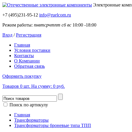
Электронные ком
+7 (495)231-95-12
info@ruelcom.ru
Режим работы:
пн
вт
ср
чт
пт
сб
вс
10:00 -18:00
Вход
/
Регистрация
Главная
Условия поставки
Контакты
О Компании
Обратная связь
Оформить покупку
Товаров
0
шт.
На сумму:
0 руб.
Поиск по артикулу
Главная
Трансформаторы
Трансформаторы броневые типа ТПП