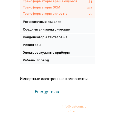
Трансформаторы вращающиеся
31
Трансформаторы ОСМ
336
Трансформаторы силовые
22
Установочные изделия
Соединители электрические
Конденсаторы танталовые
Резисторы
Электровакуумные приборы
Кабель. провод
Импортные
электронные компоненты
Energy-m.su
+7 (495)231-95-12
info@ruelcom.ru
Режим работы:
пн
вт
ср
чт
пт
сб
вс
10:00 -18:00