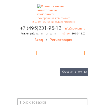
Электронные компоненты
и электротехнические изделия
+7 (495)231-95-12
info@ruelcom.ru
Режим работы:
пн
вт
ср
чт
пт
сб
вс
10:00 -18:00
Вход
Регистрация
/
Главная
Условия поставки
Контакты
О Компании
Обратная связь
Товаров
0
шт.
Оформить покупку
На сумму:
0 руб.