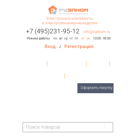
Электронные компоненты
и электротехнические изделия
+7 (495)231-95-12
info@ruelcom.ru
Режим работы:
пн
вт
ср
чт
пт
сб
вс
10:00 -18:00
Вход
Регистрация
/
Главная
Условия поставки
Контакты
О Компании
Обратная связь
Товаров
0
шт.
Оформить покупку
На сумму:
0 руб.