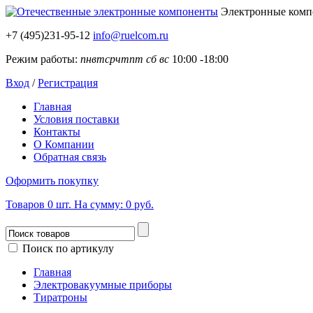
Электронные ком
+7 (495)231-95-12
info@ruelcom.ru
Режим работы:
пн
вт
ср
чт
пт
сб
вс
10:00 -18:00
Вход
/
Регистрация
Главная
Условия поставки
Контакты
О Компании
Обратная связь
Оформить покупку
Товаров
0
шт.
На сумму:
0 руб.
Поиск по артикулу
Главная
Электровакуумные приборы
Тиратроны