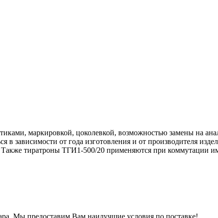
тиками, маркировкой, цоколевкой, возможностью замены на анал
я в зависимости от года изготовления и от производителя изде
и. Также тиратроны ТГИ1-500/20 применяются при коммутации им
ра.
Мы предоставим Вам наилучшие условия по поставке!