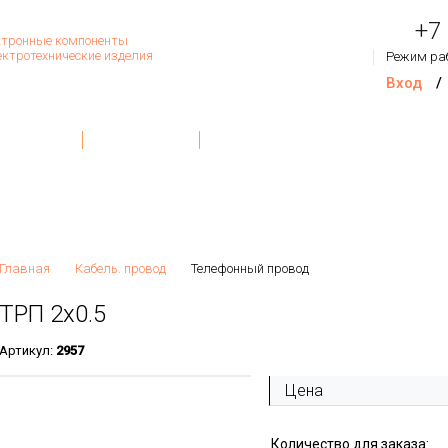
+7
тронные компоненты
ектротехнические изделия
Режим ра
Вход
/
Товар
Контакты
О Компании
Обратная связь
На сум
Главная
Кабель. провод
Телефонный провод
ТРП 2х0.5
Артикул:
2957
Цена
Количество для заказа: