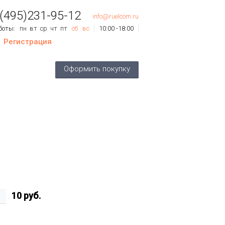
 (495)231-95-12
info@ruelcom.ru
боты:
пн
вт
ср
чт
пт
сб
вс
10:00 -18:00
Регистрация
ов
0
шт.
Оформить покупку
му:
0 руб.
10
руб.