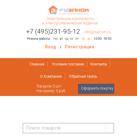
Электронные компоненты
и электротехнические изделия
+7 (495)231-95-12
info@ruelcom.ru
Режим работы:
пн
вт
ср
чт
пт
сб
вс
10:00 -18:00
Вход
Регистрация
/
Главная
Условия поставки
Контакты
О Компании
Обратная связь
Товаров
0
шт.
Оформить покупку
На сумму:
0 руб.