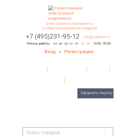
Электронные компоненты
и электротехнические изделия
+7 (495)231-95-12
info@ruelcom.ru
Режим работы:
пн
вт
ср
чт
пт
сб
вс
10:00 -18:00
Вход
Регистрация
/
Главная
Условия поставки
Контакты
О Компании
Обратная связь
Товаров
0
шт.
Оформить покупку
На сумму:
0 руб.