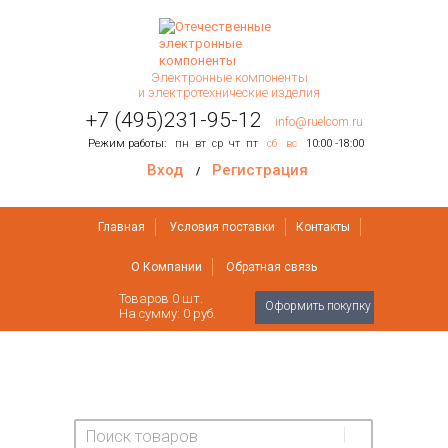
Электронные компоненты
и электротехнические изделия
+7 (495)231-95-12
info@ruelcom.ru
Режим работы:
пн
вт
ср
чт
пт
сб
вс
10:00 -18:00
Вход
Регистрация
/
Главная
Условия поставки
Контакты
О Компании
Обратная связь
Товаров
0
шт.
Оформить покупку
На сумму:
0 руб.