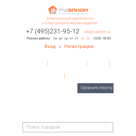
Электронные компоненты
и электротехнические изделия
+7 (495)231-95-12
info@ruelcom.ru
Режим работы:
пн
вт
ср
чт
пт
сб
вс
10:00 -18:00
Вход
Регистрация
/
Главная
Условия поставки
Контакты
О Компании
Обратная связь
Товаров
0
шт.
Оформить покупку
На сумму:
0 руб.