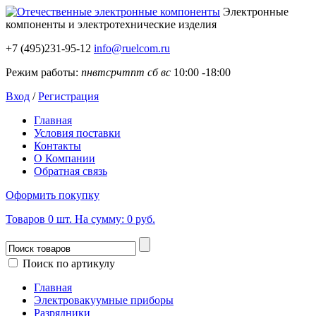
Электронные
компоненты
и электротехнические изделия
+7 (495)231-95-12
info@ruelcom.ru
Режим работы:
пн
вт
ср
чт
пт
сб
вс
10:00 -18:00
Вход
/
Регистрация
Главная
Условия поставки
Контакты
О Компании
Обратная связь
Оформить покупку
Товаров
0
шт.
На сумму:
0 руб.
Поиск по артикулу
Главная
Электровакуумные приборы
Разрядники