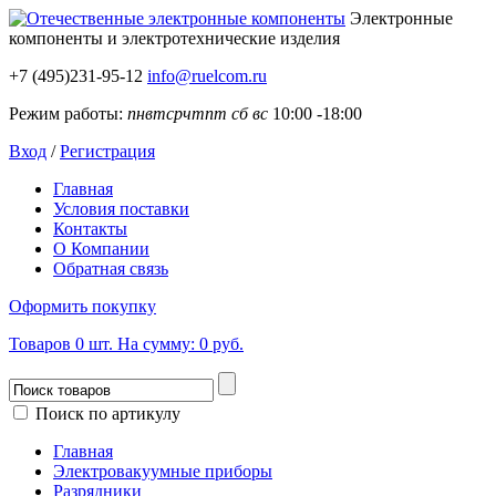
Электронные
компоненты
и электротехнические изделия
+7 (495)231-95-12
info@ruelcom.ru
Режим работы:
пн
вт
ср
чт
пт
сб
вс
10:00 -18:00
Вход
/
Регистрация
Главная
Условия поставки
Контакты
О Компании
Обратная связь
Оформить покупку
Товаров
0
шт.
На сумму:
0 руб.
Поиск по артикулу
Главная
Электровакуумные приборы
Разрядники