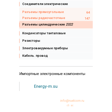
Соединители электрические
Разъемы прямоугольные
64
Разъемы радиочастотные
147
Разъемы цилиндрические
2322
Конденсаторы танталовые
Резисторы
Электровакуумные приборы
Кабель. провод
Импортные
электронные компоненты
Energy-m.su
+7 (495)231-95-12
info@ruelcom.ru
Режим работы:
пн
вт
ср
чт
пт
сб
вс
10:00 -18:00
© Copyright 2000-2026 РУЭЛКОМ