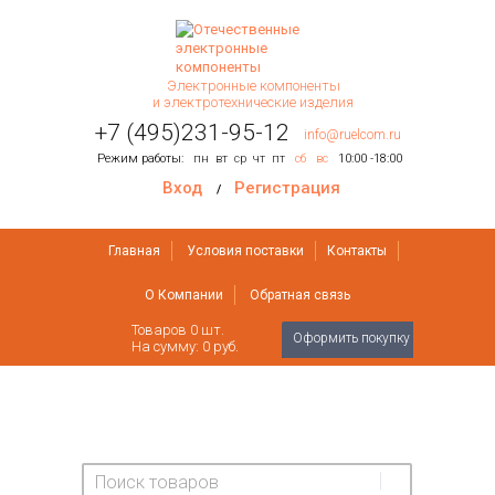
Электронные компоненты
и электротехнические изделия
+7 (495)231-95-12
info@ruelcom.ru
Режим работы:
пн
вт
ср
чт
пт
сб
вс
10:00 -18:00
Вход
Регистрация
/
Главная
Условия поставки
Контакты
О Компании
Обратная связь
Товаров
0
шт.
Оформить покупку
На сумму:
0 руб.