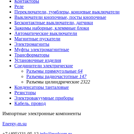
Контакторы
Реле
Переключатели, тумблеры, концевые выключатели
Выключатели кнопочные, посты кнопочные
Бесконтактные выключатели, датчики
Зажимы наборные, клеммные блоки
Автоматические выключатели
Магнитные пускатели
Электромагниты
Муфты электромагнитные
Трансформаторы
Установочные изделия
Соединители электрические
Разъемы прямоугольные
64
Разъемы радиочастотные
147
Разъемы цилиндрические
2322
Конденсаторы танталовые
Резисторы
Электровакуумные приборы
Кабель. провод
Импортные
электронные компоненты
Energy-m.su
+7 (495)231-95-12
info@ruelcom.ru