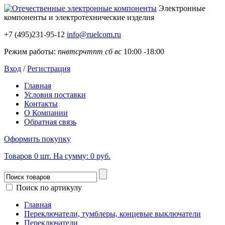
Электронные
компоненты
и электротехнические изделия
+7 (495)231-95-12
info@ruelcom.ru
Режим работы:
пн
вт
ср
чт
пт
сб
вс
10:00 -18:00
Вход
/
Регистрация
Главная
Условия поставки
Контакты
О Компании
Обратная связь
Оформить покупку
Товаров
0
шт.
На сумму:
0 руб.
Поиск по артикулу
Главная
Переключатели, тумблеры, концевые выключатели
Переключатели