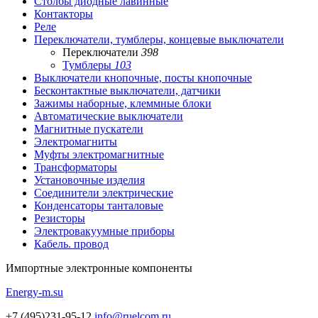
Столбы диодные лавинные
Контакторы
Реле
Переключатели, тумблеры, концевые выключатели
Переключатели
398
Тумблеры
103
Выключатели кнопочные, посты кнопочные
Бесконтактные выключатели, датчики
Зажимы наборные, клеммные блоки
Автоматические выключатели
Магнитные пускатели
Электромагниты
Муфты электромагнитные
Трансформаторы
Установочные изделия
Соединители электрические
Конденсаторы танталовые
Резисторы
Электровакуумные приборы
Кабель. провод
Импортные
электронные компоненты
Energy-m.su
+7 (495)231-95-12
info@ruelcom.ru