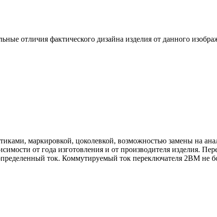
ьные отличия фактического дизайна изделия от данного изобра
тиками, маркировкой, цоколевкой, возможностью замены на анал
симости от года изготовления и от производителя изделия. Пе
определенный ток. Коммутируемый ток переключателя 2ВМ не б