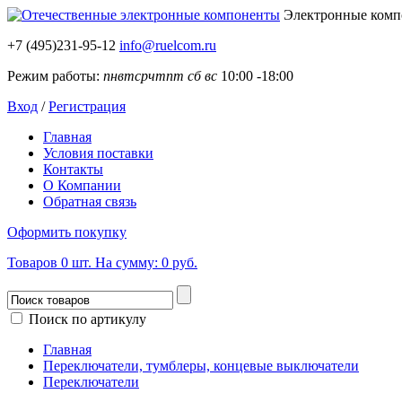
Электронные ком
+7 (495)231-95-12
info@ruelcom.ru
Режим работы:
пн
вт
ср
чт
пт
сб
вс
10:00 -18:00
Вход
/
Регистрация
Главная
Условия поставки
Контакты
О Компании
Обратная связь
Оформить покупку
Товаров
0
шт.
На сумму:
0 руб.
Поиск по артикулу
Главная
Переключатели, тумблеры, концевые выключатели
Переключатели