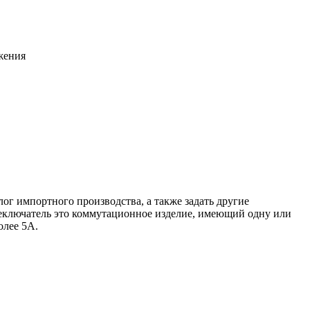
жения
ог импортного производства, а также задать другие
реключатель это коммутационное изделие, имеющий одну или
олее 5А.