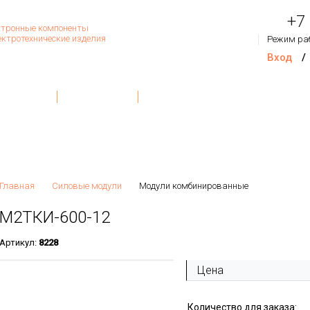
+7
тронные компоненты
ектротехнические изделия
Режим ра
Вход
/
Товар
Контакты
О Компании
Обратная связь
На сум
Главная
Силовые модули
Модули комбинированные
М2ТКИ-600-12
Артикул:
8228
Цена
Количество для заказа: