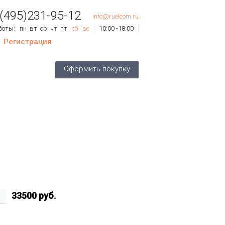
 (495)231-95-12
info@ruelcom.ru
боты:
пн
вт
ср
чт
пт
сб
вс
10:00 -18:00
Регистрация
ов
0
шт.
Оформить покупку
му:
0 руб.
33500
руб.