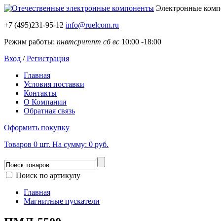
Электронные ком
+7 (495)231-95-12
info@ruelcom.ru
Режим работы:
пн
вт
ср
чт
пт
сб
вс
10:00 -18:00
Вход
/
Регистрация
Главная
Условия поставки
Контакты
О Компании
Обратная связь
Оформить покупку
Товаров
0
шт.
На сумму:
0 руб.
Поиск по артикулу
Главная
Магнитные пускатели