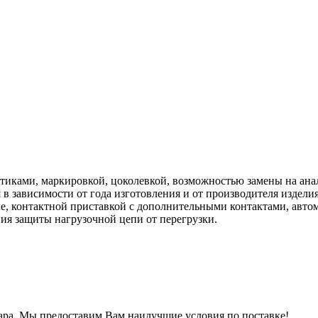
тиками, маркировкой, цоколевкой, возможностью замены на анал
в зависимости от года изготовления и от производителя издел
е, контактной приставкой с дополнительными контактами, авто
ния защиты нагрузочной цепи от перегрузки.
ра.
Мы предоставим Вам наилучшие условия по поставке!