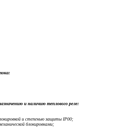
тока:
назначению и наличию теплового реле:
 блокировкой и степенью защиты IP00;
 механической блокировками;