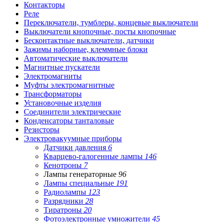
Контакторы
Реле
Переключатели, тумблеры, концевые выключатели
Выключатели кнопочные, посты кнопочные
Бесконтактные выключатели, датчики
Зажимы наборные, клеммные блоки
Автоматические выключатели
Магнитные пускатели
Электромагниты
Муфты электромагнитные
Трансформаторы
Установочные изделия
Соединители электрические
Конденсаторы танталовые
Резисторы
Электровакуумные приборы
Датчики давления
6
Кварцево-галогенные лампы
146
Кенотроны
7
Лампы генераторные
96
Лампы специальные
191
Радиолампы
123
Разрядники
28
Тиратроны
20
Фотоэлектронные умножители
45