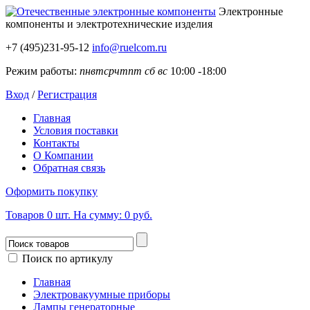
Электронные
компоненты
и электротехнические изделия
+7 (495)231-95-12
info@ruelcom.ru
Режим работы:
пн
вт
ср
чт
пт
сб
вс
10:00 -18:00
Вход
/
Регистрация
Главная
Условия поставки
Контакты
О Компании
Обратная связь
Оформить покупку
Товаров
0
шт.
На сумму:
0 руб.
Поиск по артикулу
Главная
Электровакуумные приборы
Лампы генераторные