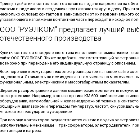
Принцип действия контакторов основан на подаче напряжения на обмот
система в виде якоря и сердечника притягиваются друг к другу. При э
несколько силовых контактов в зависимости от их первоначального со
управляющего напряжения контактная часть переходит в исходное пол
ООО "РУЭЛКОМ" предлагает лучший выб
отечественного производства
Купить контактор определенного типа исполнения с номинальным током
сайте ООО "РУЭЛКОМ". Также подобрать соответствующий электронны
возможно при переходе на его индивидуальную страницу с описанием.
Весь перечень коммутационных электроаппаратов на нашем сайте соот
надежности. Стоимость на все изделия, в том числе и на многочисленн
функциональным, электрическим и массогабаритным показателям.
Широкое распространение данные механические компоненты получили 
электротехники. Например, контактор типа КМ 600 наиболее часто исп
оборудовании, автомобильной и железнодорожной технике, а контактор
обширным диапазоном и перепадом температур, частот, синусоидальных
множественных ударов с ускорением.
При помощи контакторов осуществляется снятие и подача электропита
исполнительные механизмы – трансформаторы, электродвигатели, пр
вентиляции и нагрева.