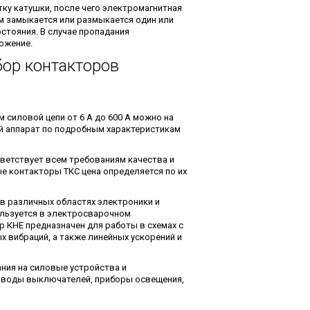
ку катушки, после чего электромагнитная
том замыкается или размыкается один или
стояния. В случае пропадания
ожение.
ор контакторов
 силовой цепи от 6 А до 600 А можно на
й аппарат по подробным характеристикам
ветствует всем требованиям качества и
ые контакторы ТКС цена определяется по их
в различных областях электроники и
ользуется в электросварочном
 КНЕ предназначен для работы в схемах с
 вибраций, а также линейных ускорений и
ния на силовые устройства и
иводы выключателей, приборы освещения,