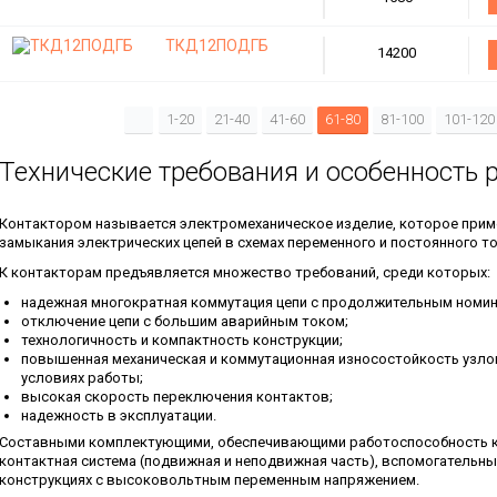
ТКД12ПОДГБ
14200
1-20
21-40
41-60
61-80
81-100
101-120
Технические требования и особенность 
Контактором называется электромеханическое изделие, которое прим
замыкания электрических цепей в схемах переменного и постоянного то
К контакторам предъявляется множество требований, среди которых:
надежная многократная коммутация цепи с продолжительным номи
отключение цепи с большим аварийным током;
технологичность и компактность конструкции;
повышенная механическая и коммутационная износостойкость узлов
условиях работы;
высокая скорость переключения контактов;
надежность в эксплуатации.
Составными комплектующими, обеспечивающими работоспособность ко
контактная система (подвижная и неподвижная часть), вспомогательн
конструкциях с высоковольтным переменным напряжением.