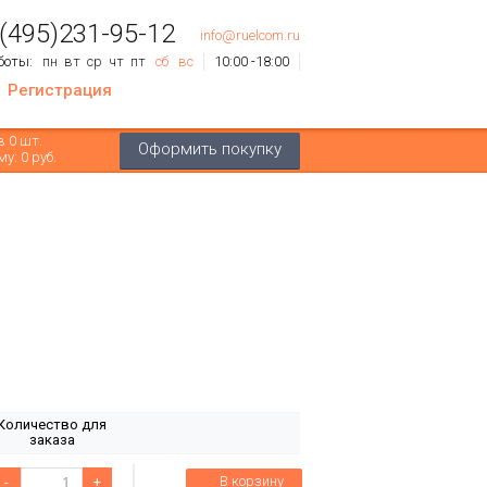
 (495)231-95-12
info@ruelcom.ru
боты:
пн
вт
ср
чт
пт
сб
вс
10:00 -18:00
Регистрация
ов
0
шт.
Оформить покупку
му:
0 руб.
Количество для
заказа
В корзину
-
+