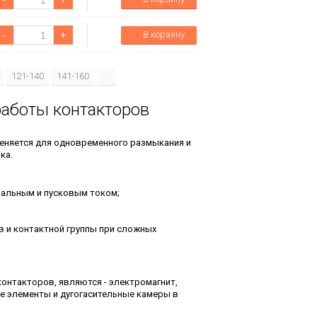
В корзину
-
+
121-140
141-160
работы контакторов
еняется для одновременного размыкания и
ка.
нальным и пусковым током;
 и контактной группы при сложных
нтакторов, являются - электромагнит,
ые элементы и дугогасительные камеры в