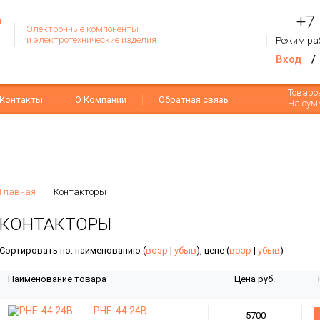
+7
Электронные компоненты
и электротехнические изделия
Режим ра
Вход
/
Товар
Контакты
О Компании
Обратная связь
На сум
Главная
Контакторы
КОНТАКТОРЫ
Сортировать по: наименованию (
возр
|
убыв
), цене (
возр
|
убыв
)
Наименование товара
Цена руб.
РНЕ-44 24В
5700