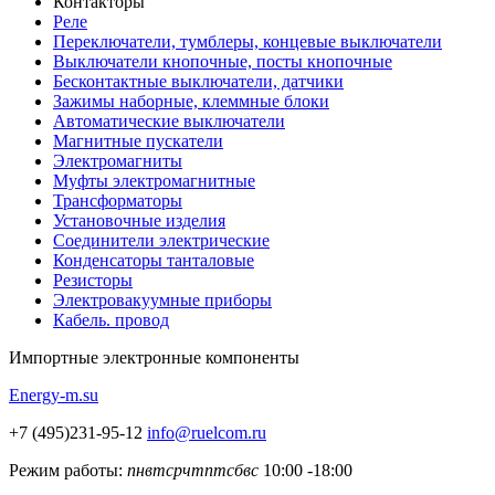
Контакторы
Реле
Переключатели, тумблеры, концевые выключатели
Выключатели кнопочные, посты кнопочные
Бесконтактные выключатели, датчики
Зажимы наборные, клеммные блоки
Автоматические выключатели
Магнитные пускатели
Электромагниты
Муфты электромагнитные
Трансформаторы
Установочные изделия
Соединители электрические
Конденсаторы танталовые
Резисторы
Электровакуумные приборы
Кабель. провод
Импортные
электронные компоненты
Energy-m.su
+7 (495)231-95-12
info@ruelcom.ru
Режим работы:
пн
вт
ср
чт
пт
сб
вс
10:00 -18:00