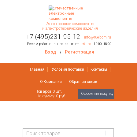
Электронные компоненты
и электротехнические изделия
+7 (495)231-95-12
info@ruelcom.ru
Режим работы:
пн
вт
ср
чт
пт
сб
вс
10:00 -18:00
Вход
Регистрация
/
Главная
Условия поставки
Контакты
О Компании
Обратная связь
Товаров
0
шт.
Оформить покупку
На сумму:
0 руб.