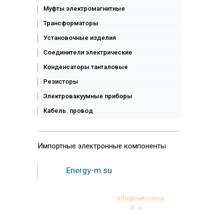
Муфты электромагнитные
Трансформаторы
Установочные изделия
Соединители электрические
Конденсаторы танталовые
Резисторы
Электровакуумные приборы
Кабель. провод
Импортные
электронные компоненты
Energy-m.su
+7 (495)231-95-12
info@ruelcom.ru
Режим работы:
пн
вт
ср
чт
пт
сб
вс
10:00 -18:00