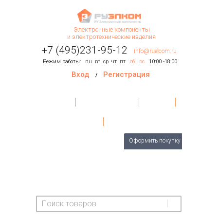
Электронные компоненты
и электротехнические изделия
+7 (495)231-95-12
info@ruelcom.ru
Режим работы:
пн
вт
ср
чт
пт
сб
вс
10:00 -18:00
Вход
Регистрация
/
Главная
Условия поставки
Контакты
О Компании
Обратная связь
Товаров
0
шт.
Оформить покупку
На сумму:
0 руб.