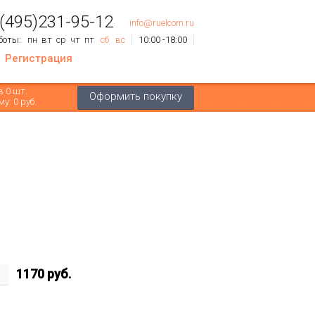
 (495)231-95-12
info@ruelcom.ru
боты:
пн
вт
ср
чт
пт
сб
вс
10:00 -18:00
Регистрация
ов
0
шт.
Оформить покупку
му:
0 руб.
1170
руб.