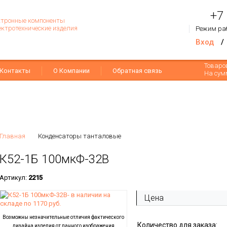
+7
тронные компоненты
ектротехнические изделия
Режим ра
Вход
/
Товар
Контакты
О Компании
Обратная связь
На сум
Главная
Конденсаторы танталовые
К52-1Б 100мкФ-32В
Артикул:
2215
Цена
Возможны незначительные отличия фактического
Количество для заказа:
дизайна изделия от данного изображения