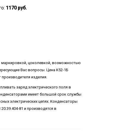
го:
1170 руб.
, маркировкой, цоколевкой, возможностью
тересующие Вас вопросы. Цена К52-1Б
т производителя изделия.
апливать заряд электрического поля в
конденсаторами имеет большой срок службы
ьсных электрических цепях. Конденсаторы
20.39.404-81 и производятся в