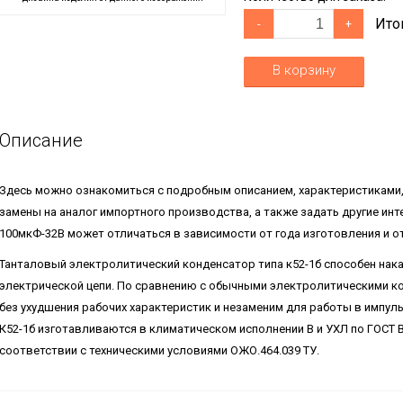
Ито
-
+
В корзину
Описание
Здесь можно ознакомиться с подробным описанием, характеристиками
замены на аналог импортного производства, а также задать другие ин
100мкФ-32В может отличаться в зависимости от года изготовления и о
Танталовый электролитический конденсатор типа к52-1б способен нак
электрической цепи. По сравнению с обычными электролитическими 
без ухудшения рабочих характеристик и незаменим для работы в импул
К52-1б изготавливаются в климатическом исполнении В и УХЛ по ГОСТ В 
соответствии с техническими условиями ОЖО.464.039 ТУ.