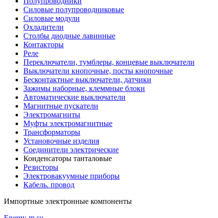
Полупроводники
Силовые полупроводниковые
Силовые модули
Охладители
Столбы диодные лавинные
Контакторы
Реле
Переключатели, тумблеры, концевые выключатели
Выключатели кнопочные, посты кнопочные
Бесконтактные выключатели, датчики
Зажимы наборные, клеммные блоки
Автоматические выключатели
Магнитные пускатели
Электромагниты
Муфты электромагнитные
Трансформаторы
Установочные изделия
Соединители электрические
Конденсаторы танталовые
Резисторы
Электровакуумные приборы
Кабель. провод
Импортные
электронные компоненты
Energy-m.su