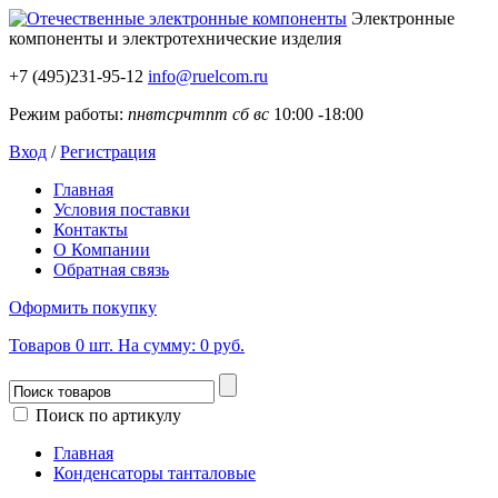
Электронные
компоненты
и электротехнические изделия
+7 (495)231-95-12
info@ruelcom.ru
Режим работы:
пн
вт
ср
чт
пт
сб
вс
10:00 -18:00
Вход
/
Регистрация
Главная
Условия поставки
Контакты
О Компании
Обратная связь
Оформить покупку
Товаров
0
шт.
На сумму:
0 руб.
Поиск по артикулу
Главная
Конденсаторы танталовые