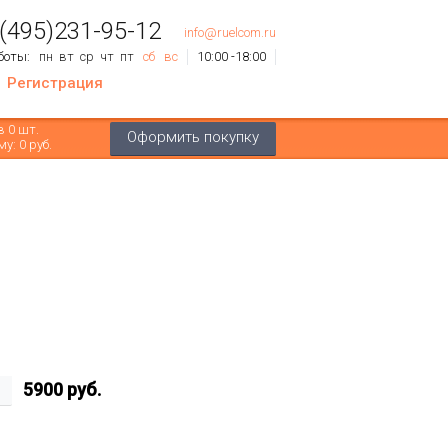
 (495)231-95-12
info@ruelcom.ru
боты:
пн
вт
ср
чт
пт
сб
вс
10:00 -18:00
Регистрация
ов
0
шт.
Оформить покупку
му:
0 руб.
5900
руб.