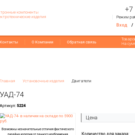
+7
тронные компоненты
ектротехнические изделия
Режим ра
Вход
/
Товар
Контакты
О Компании
Обратная связь
На сум
Главная
Установочные изделия
Двигатели
УАД-74
Артикул:
5224
Цена
Возможны незначительные отличия фактического
Количество для заказа:
дизайна изделия от данного изображения