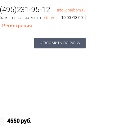
 (495)231-95-12
info@ruelcom.ru
боты:
пн
вт
ср
чт
пт
сб
вс
10:00 -18:00
Регистрация
ов
0
шт.
Оформить покупку
му:
0 руб.
4550
руб.