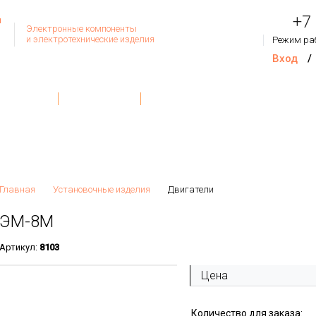
+7
Электронные компоненты
и электротехнические изделия
Режим ра
Вход
/
Товар
Контакты
О Компании
Обратная связь
На сум
Главная
Установочные изделия
Двигатели
ЭМ-8М
Артикул:
8103
Цена
Количество для заказа: