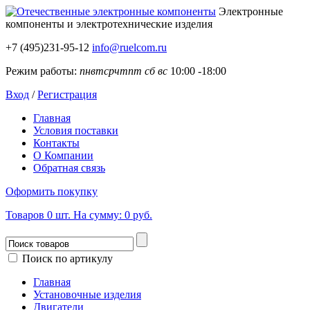
Электронные
компоненты
и электротехнические изделия
+7 (495)231-95-12
info@ruelcom.ru
Режим работы:
пн
вт
ср
чт
пт
сб
вс
10:00 -18:00
Вход
/
Регистрация
Главная
Условия поставки
Контакты
О Компании
Обратная связь
Оформить покупку
Товаров
0
шт.
На сумму:
0 руб.
Поиск по артикулу
Главная
Установочные изделия
Двигатели