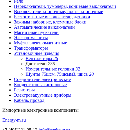
Реле
Переключатели, тумблеры, концевые выключатели
Выключатели кнопочные, посты кнопочные
Бесконтактные выключатели, датчики
Зажимы наборные, клеммные блоки
Автоматические выключатели
Магнитные пускатели
Электромагниты
Муфты электромагнитные
Трансформаторы
Установочные изделия
Вентиляторы
26
Двигатели
235
Измерительные головки
32
Шунты 75шсм, 75шсмм3, шисв
20
Соединители электрические
Конденсаторы танталовые
Резисторы
Электровакуумные приборы
Кабель. провод
Импортные
электронные компоненты
Energy-m.su
+7 (495)231-95-12
info@ruelcom.ru