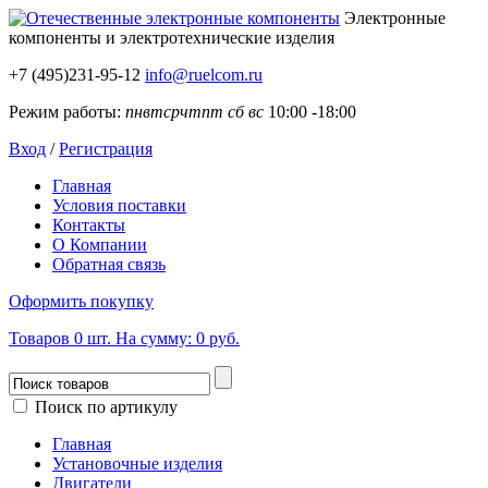
Электронные
компоненты
и электротехнические изделия
+7 (495)231-95-12
info@ruelcom.ru
Режим работы:
пн
вт
ср
чт
пт
сб
вс
10:00 -18:00
Вход
/
Регистрация
Главная
Условия поставки
Контакты
О Компании
Обратная связь
Оформить покупку
Товаров
0
шт.
На сумму:
0 руб.
Поиск по артикулу
Главная
Установочные изделия
Двигатели