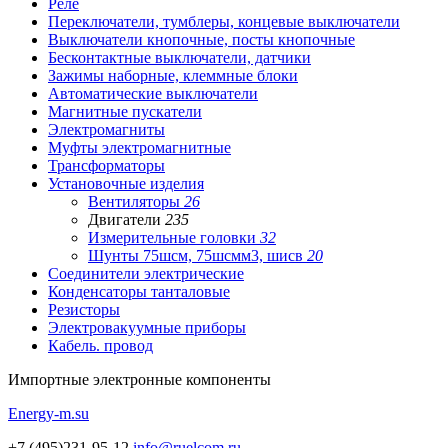
Реле
Переключатели, тумблеры, концевые выключатели
Выключатели кнопочные, посты кнопочные
Бесконтактные выключатели, датчики
Зажимы наборные, клеммные блоки
Автоматические выключатели
Магнитные пускатели
Электромагниты
Муфты электромагнитные
Трансформаторы
Установочные изделия
Вентиляторы
26
Двигатели
235
Измерительные головки
32
Шунты 75шсм, 75шсмм3, шисв
20
Соединители электрические
Конденсаторы танталовые
Резисторы
Электровакуумные приборы
Кабель. провод
Импортные
электронные компоненты
Energy-m.su
+7 (495)231-95-12
info@ruelcom.ru