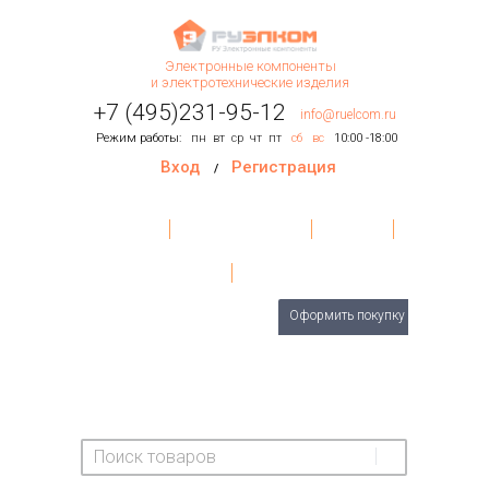
Электронные компоненты
и электротехнические изделия
+7 (495)231-95-12
info@ruelcom.ru
Режим работы:
пн
вт
ср
чт
пт
сб
вс
10:00 -18:00
Вход
Регистрация
/
Главная
Условия поставки
Контакты
О Компании
Обратная связь
Товаров
0
шт.
Оформить покупку
На сумму:
0 руб.