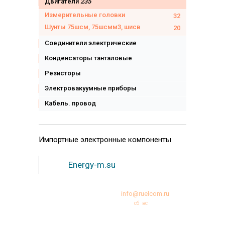
Двигатели
235
Измерительные головки
32
Шунты 75шсм, 75шсмм3, шисв
20
Соединители электрические
Конденсаторы танталовые
Резисторы
Электровакуумные приборы
Кабель. провод
Импортные
электронные компоненты
Energy-m.su
+7 (495)231-95-12
info@ruelcom.ru
Режим работы:
пн
вт
ср
чт
пт
сб
вс
10:00 -18:00
© Copyright 2000-2026 РУЭЛКОМ