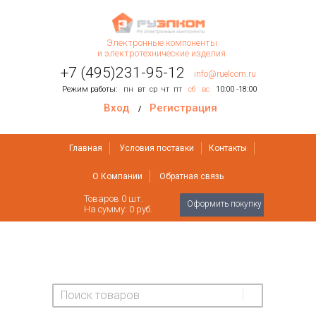
Электронные компоненты
и электротехнические изделия
+7 (495)231-95-12
info@ruelcom.ru
Режим работы:
пн
вт
ср
чт
пт
сб
вс
10:00 -18:00
Вход
Регистрация
/
Главная
Условия поставки
Контакты
О Компании
Обратная связь
Товаров
0
шт.
Оформить покупку
На сумму:
0 руб.