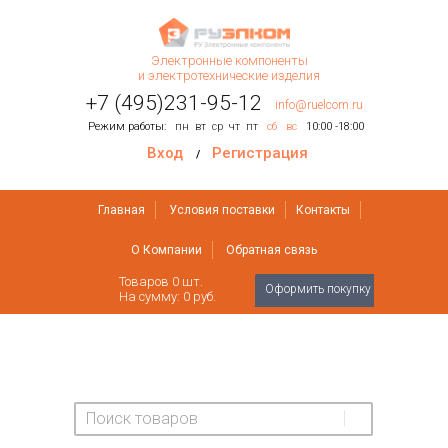
Электронные компоненты
и электротехнические изделия
+7 (495)231-95-12
info@ruelcom.ru
Режим работы:
пн
вт
ср
чт
пт
сб
вс
10:00 -18:00
Вход
Регистрация
/
Главная
Условия поставки
Контакты
О Компании
Обратная связь
Товаров
0
шт.
Оформить покупку
На сумму:
0 руб.