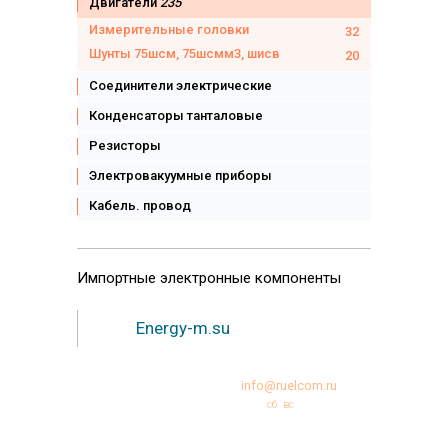
Двигатели
235
Измерительные головки
32
Шунты 75шсм, 75шсмм3, шисв
20
Соединители электрические
Конденсаторы танталовые
Резисторы
Электровакуумные приборы
Кабель. провод
Импортные
электронные компоненты
Energy-m.su
+7 (495)231-95-12
info@ruelcom.ru
Режим работы:
пн
вт
ср
чт
пт
сб
вс
10:00 -18:00
© Copyright 2000-2026 РУЭЛКОМ