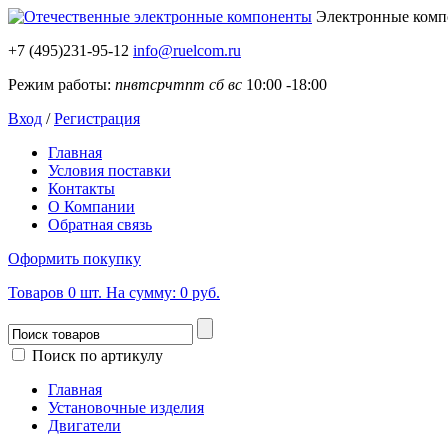
Электронные ком
+7 (495)231-95-12
info@ruelcom.ru
Режим работы:
пн
вт
ср
чт
пт
сб
вс
10:00 -18:00
Вход
/
Регистрация
Главная
Условия поставки
Контакты
О Компании
Обратная связь
Оформить покупку
Товаров
0
шт.
На сумму:
0 руб.
Поиск по артикулу
Главная
Установочные изделия
Двигатели