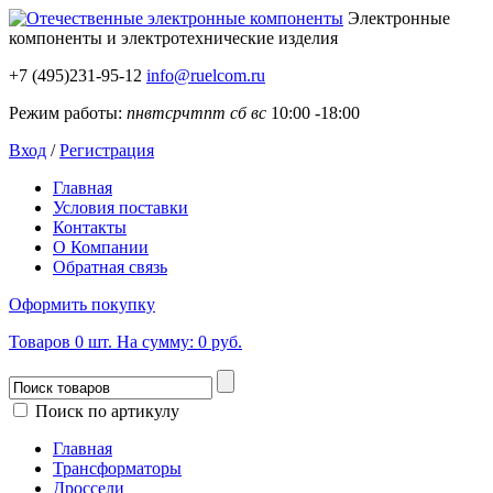
Электронные
компоненты
и электротехнические изделия
+7 (495)231-95-12
info@ruelcom.ru
Режим работы:
пн
вт
ср
чт
пт
сб
вс
10:00 -18:00
Вход
/
Регистрация
Главная
Условия поставки
Контакты
О Компании
Обратная связь
Оформить покупку
Товаров
0
шт.
На сумму:
0 руб.
Поиск по артикулу
Главная
Трансформаторы
Дроссели