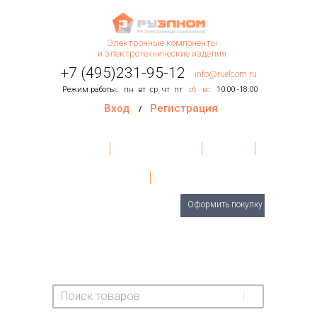
Электронные компоненты
и электротехнические изделия
+7 (495)231-95-12
info@ruelcom.ru
Режим работы:
пн
вт
ср
чт
пт
сб
вс
10:00 -18:00
Вход
Регистрация
/
Главная
Условия поставки
Контакты
О Компании
Обратная связь
Товаров
0
шт.
Оформить покупку
На сумму:
0 руб.