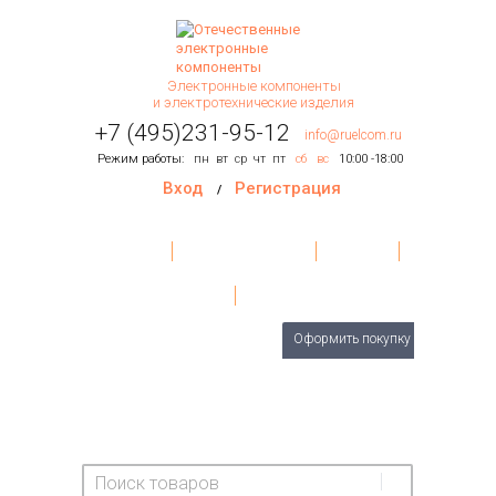
Электронные компоненты
и электротехнические изделия
+7 (495)231-95-12
info@ruelcom.ru
Режим работы:
пн
вт
ср
чт
пт
сб
вс
10:00 -18:00
Вход
Регистрация
/
Главная
Условия поставки
Контакты
О Компании
Обратная связь
Товаров
0
шт.
Оформить покупку
На сумму:
0 руб.