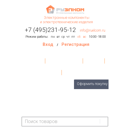
Электронные компоненты
и электротехнические изделия
+7 (495)231-95-12
info@ruelcom.ru
Режим работы:
пн
вт
ср
чт
пт
сб
вс
10:00 -18:00
Вход
Регистрация
/
Главная
Условия поставки
Контакты
О Компании
Обратная связь
Товаров
0
шт.
Оформить покупку
На сумму:
0 руб.